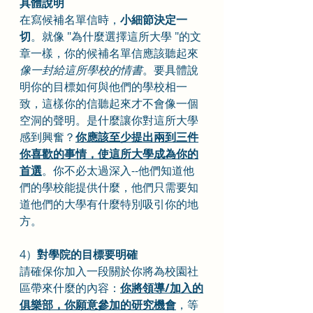
具體說明
在寫候補名單信時，
小細節決定一
切
。就像 "為什麼選擇這所大學 "的文
章一樣，你的候補名單信應該聽起來
像一封給這所學校的情書
。要具體說
明你的目標如何與他們的學校相一
致，這樣你的信聽起來才不會像一個
空洞的聲明。是什麼讓你對這所大學
感到興奮？
你應該至少提出兩到三件
你喜歡的事情，使這所大學成為你的
首選
。你不必太過深入--他們知道他
們的學校能提供什麼，他們只需要知
道他們的大學有什麼特別吸引你的地
方。
4）
對學院的目標要明確
請確保你加入一段關於你將為校園社
區帶來什麼的內容：
你將領導/加入的
俱樂部，你願意參加的研究機會
，等